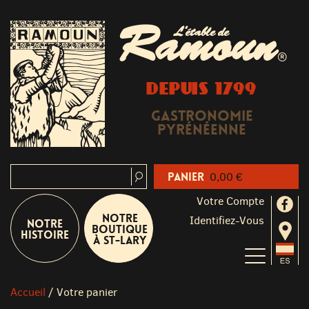
Ramoun
L'étable de
®
DEPUIS 1799
Gastronomie
Pyrénéenne
Panier
0,00 €
Votre Compte
Notre
Identifiez-Vous
Notre
boutique
Histoire
à St-Lary
Accueil
/
Votre panier