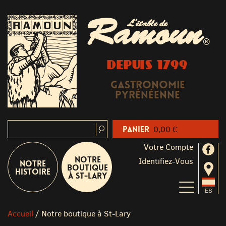
Ramoun
L'étable de
®
DEPUIS 1799
Gastronomie
Pyrénéenne
Panier
0,00 €
Votre Compte
Notre
Identifiez-Vous
Notre
boutique
Histoire
à St-Lary
Accueil
/
Notre boutique à St-Lary