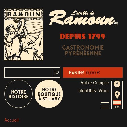
Ramoun
L'étable de
®
DEPUIS 1799
Gastronomie
Pyrénéenne
Panier
0,00 €
Votre Compte
Notre
Identifiez-Vous
Notre
boutique
Histoire
à St-Lary
Accueil