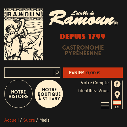
Ramoun
L'étable de
®
DEPUIS 1799
Gastronomie
Pyrénéenne
Panier
0,00 €
Votre Compte
Notre
Identifiez-Vous
Notre
boutique
Histoire
à St-Lary
Accueil
/
Sucré
/
Miels