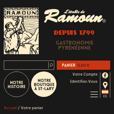
Ramoun
L'étable de
®
DEPUIS 1799
Gastronomie
Pyrénéenne
Panier
0,00 €
Votre Compte
Notre
Identifiez-Vous
Notre
boutique
Histoire
à St-Lary
Accueil
/
Votre panier