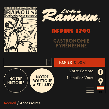
Ramoun
L'étable de
®
DEPUIS 1799
Gastronomie
Pyrénéenne
Panier
0,00 €
Votre Compte
Notre
Identifiez-Vous
Notre
boutique
Histoire
à St-Lary
Accueil
/
Accessoires