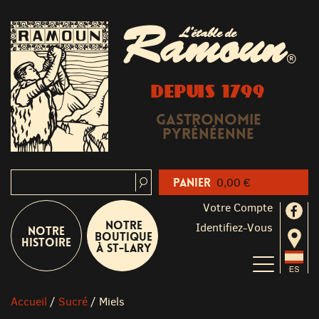
Ramoun
L'étable de
®
DEPUIS 1799
Gastronomie
Pyrénéenne
Panier
0,00 €
Votre Compte
Notre
Identifiez-Vous
Notre
boutique
Histoire
à St-Lary
Accueil
/
Sucré
/
Miels