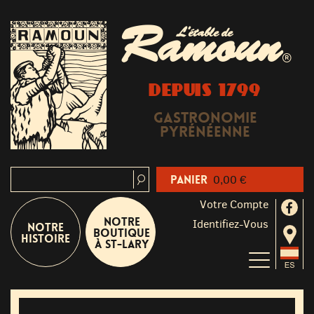
Ramoun
L'étable de
®
DEPUIS 1799
Gastronomie
Pyrénéenne
Panier
0,00 €
Votre Compte
Notre
Identifiez-Vous
Notre
boutique
Histoire
à St-Lary