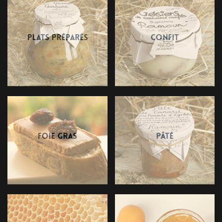
Plats préparés
Confit
Foie gras
Pâté