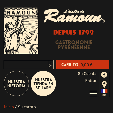
Ramoun
L'étable de
®
DEPUIS 1799
Gastronomie
Pyrénéenne
Carrito
0,00 €
Su Cuenta
Nuestra
Entrar
Nuestra
tienda en
historia
St-Lary
Inicio
/
Su carrito